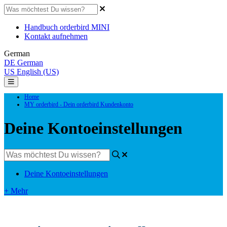
Handbuch orderbird MINI
Kontakt aufnehmen
German
DE
German
US
English (US)
Home
MY orderbird - Dein orderbird Kundenkonto
Deine Kontoeinstellungen
Deine Kontoeinstellungen
+ Mehr