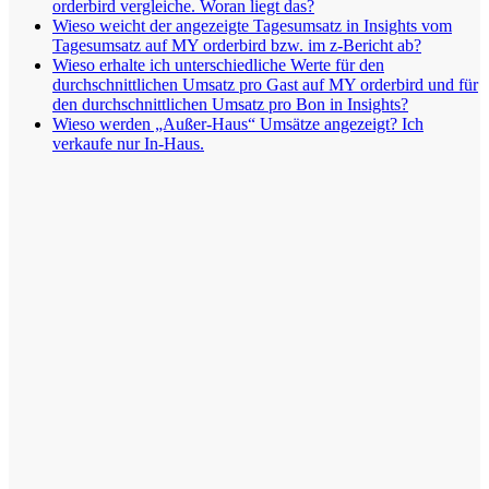
orderbird vergleiche. Woran liegt das?
Wieso weicht der angezeigte Tagesumsatz in Insights vom
Tagesumsatz auf MY orderbird bzw. im z-Bericht ab?
Wieso erhalte ich unterschiedliche Werte für den
durchschnittlichen Umsatz pro Gast auf MY orderbird und für
den durchschnittlichen Umsatz pro Bon in Insights?
Wieso werden „Außer-Haus“ Umsätze angezeigt? Ich
verkaufe nur In-Haus.