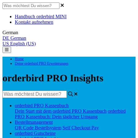
Handbuch orderbird MINI
Kontakt aufnehmen
German
DE
German
US
English (US)
Home
Deine orderbird PRO Erweiterungen
orderbird PRO Insights
orderbird PRO Kassenbuch
Dein Start mit dem orderbird PRO Kassenbuch
orderbird
PRO Kassenbuch: Dein täglicher Umgang
Bestellmanagement
QR Code Bestellsystem
Self Checkout Pay
orderbird Gutscheine