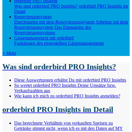
orderbird PRO Insights
Was sind orderbird PRO Insights?
orderbird PRO Insights im
Detail
Reservierungsystem
Durchstarten mit dem Reservierungssystem
Arbeiten mit dem
Reservierungssystem
Das Einmaleins des
Reservierungssystems
Gästemanagement mit orderbird
Funktionen des eingestellten Gästemanagements
+ Mehr
Was sind orderbird PRO Insights?
Diese Auswertungen erhältst Du mit orderbird PRO Insights
So wertet orderbird PRO Insights Deine Umsätze bzw.
Verkaufszahlen aus
Wie kann ich mich zu orderbird PRO Insights anmelden?
orderbird PRO Insights im Detail
Das berechnete Verhältnis von verkauften Speisen zu
Getränke stimmt nicht, wenn ich es mit den Daten auf MY