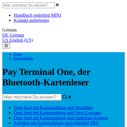
Handbuch orderbird MINI
Kontakt aufnehmen
German
DE
German
US
English (US)
Home
Kartenzahlung
Pay Terminal One, der
Bluetooth-Kartenleser
Dein Start mit Kartenzahlung und Worldline
Dein Start mit Kartenzahlung und Nexi Germany
Dein Start mit Kartenzahlung und American Express
Arbeiten mit Kartenzahlung und orderbird PRO