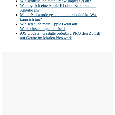
Wie schließe ich mein iPad-Adapter Set an?
Wie lege ich eine Apple-ID ohne Kreditkarten-
Angabe an?
Mein iPad wurde gestohlen oder ist defekt. Was
kann ich tun?
Wie setze ich mein Apple Gerät auf
Werkseinstellungen zurück?
iOS Update - Gestatte orderbird PRO den Zugriff
auf Geräte im lokalen Netzwerk