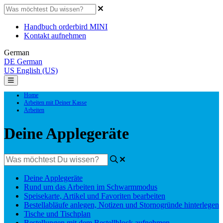
Handbuch orderbird MINI
Kontakt aufnehmen
German
DE
German
US
English (US)
Home
Arbeiten mit Deiner Kasse
Arbeiten
Deine Applegeräte
Deine Applegeräte
Rund um das Arbeiten im Schwarmmodus
Speisekarte, Artikel und Favoriten bearbeiten
Bestellabläufe anlegen, Notizen und Stornogründe hinterlegen
Tische und Tischplan
Bestellungen mit dem Bestellblock aufnehmen