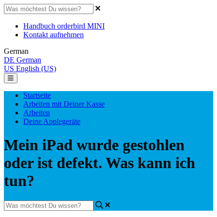
Handbuch orderbird MINI
Kontakt aufnehmen
German
DE
German
US
English (US)
Startseite
Arbeiten mit Deiner Kasse
Arbeiten
Deine Applegeräte
Mein iPad wurde gestohlen
oder ist defekt. Was kann ich
tun?