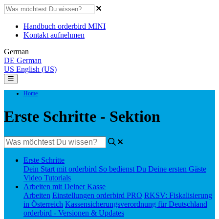
Handbuch orderbird MINI
Kontakt aufnehmen
German
DE
German
US
English (US)
Home
Erste Schritte - Sektion
Erste Schritte
Dein Start mit orderbird
So bedienst Du Deine ersten Gäste
Video Tutorials
Arbeiten mit Deiner Kasse
Arbeiten
Einstellungen orderbird PRO
RKSV: Fiskalisierung
in Österreich
Kassensicherungsverordnung für Deutschland
orderbird - Versionen & Updates