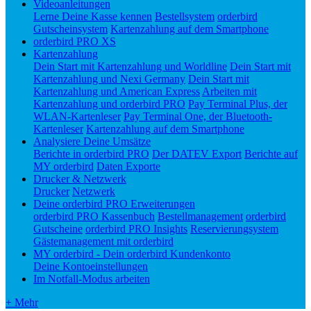
Videoanleitungen
Lerne Deine Kasse kennen
Bestellsystem
orderbird
Gutscheinsystem
Kartenzahlung auf dem Smartphone
orderbird PRO XS
Kartenzahlung
Dein Start mit Kartenzahlung und Worldline
Dein Start mit
Kartenzahlung und Nexi Germany
Dein Start mit
Kartenzahlung und American Express
Arbeiten mit
Kartenzahlung und orderbird PRO
Pay Terminal Plus, der
WLAN-Kartenleser
Pay Terminal One, der Bluetooth-
Kartenleser
Kartenzahlung auf dem Smartphone
Analysiere Deine Umsätze
Berichte in orderbird PRO
Der DATEV Export
Berichte auf
MY orderbird
Daten Exporte
Drucker & Netzwerk
Drucker
Netzwerk
Deine orderbird PRO Erweiterungen
orderbird PRO Kassenbuch
Bestellmanagement
orderbird
Gutscheine
orderbird PRO Insights
Reservierungsystem
Gästemanagement mit orderbird
MY orderbird - Dein orderbird Kundenkonto
Deine Kontoeinstellungen
Im Notfall-Modus arbeiten
+ Mehr