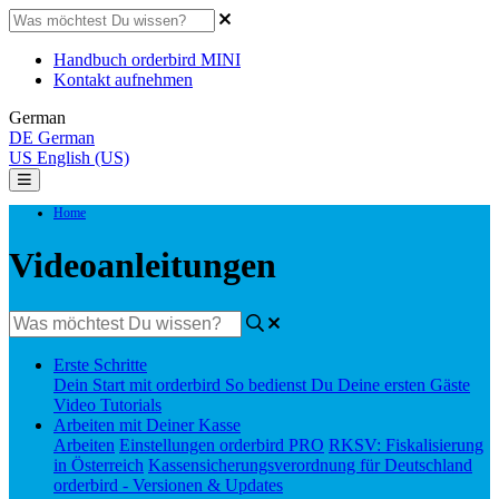
Handbuch orderbird MINI
Kontakt aufnehmen
German
DE
German
US
English (US)
Home
Videoanleitungen
Erste Schritte
Dein Start mit orderbird
So bedienst Du Deine ersten Gäste
Video Tutorials
Arbeiten mit Deiner Kasse
Arbeiten
Einstellungen orderbird PRO
RKSV: Fiskalisierung
in Österreich
Kassensicherungsverordnung für Deutschland
orderbird - Versionen & Updates