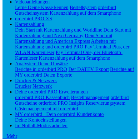
Videoanleitungen
Lerne Deine Kasse kennen
Bestellsystem
orderbird
Gutscheinsystem
Kartenzahlung auf dem Smartphone
orderbird PRO XS
Kartenzahlung
Dein Start mit Kartenzahlung und Worldline
Dein Start mit
Kartenzahlung und Nexi Germany
Dein Start mit
Kartenzahlung und American Express
Arbeiten mit
Kartenzahlung und orderbird PRO
Pay Terminal Plus, der
WLAN-Kartenleser
Pay Terminal One, der Bluetooth-
Kartenleser
Kartenzahlung auf dem Smartphone
Analysiere Deine Umsätze
Berichte in orderbird PRO
Der DATEV Export
Berichte auf
MY orderbird
Daten Exporte
Drucker & Netzwerk
Drucker
Netzwerk
Deine orderbird PRO Erweiterungen
orderbird PRO Kassenbuch
Bestellmanagement
orderbird
Gutscheine
orderbird PRO Insights
Reservierungsystem
Gästemanagement mit orderbird
MY orderbird - Dein orderbird Kundenkonto
Deine Kontoeinstellungen
Im Notfall-Modus arbeiten
+ Mehr