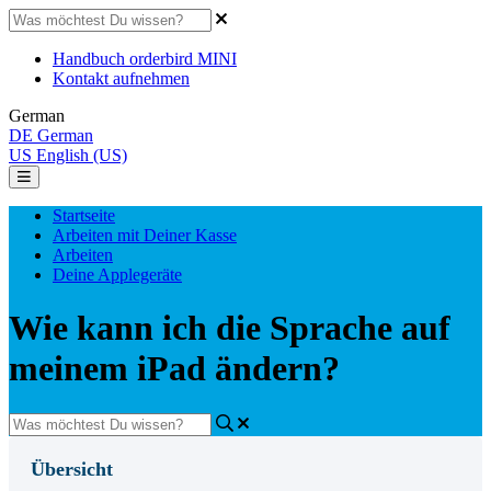
Handbuch orderbird MINI
Kontakt aufnehmen
German
DE
German
US
English (US)
Startseite
Arbeiten mit Deiner Kasse
Arbeiten
Deine Applegeräte
Wie kann ich die Sprache auf
meinem iPad ändern?
Übersicht